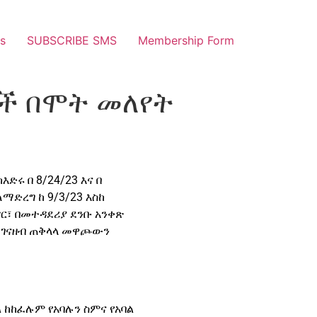
s
SUBSCRIBE SMS
Membership Form
ጆች በሞት መለየት
ሩ በ 8/24/23 እና በ
ለማድረግ ከ 9/3/23 እስከ
ኖር፣ በመተዳደሪያ ደንቡ አንቀጽ
በማገናዘብ ጠቅላላ መዋጮውን
ል ከከፈሉም የአባሉን ስምና የአባል