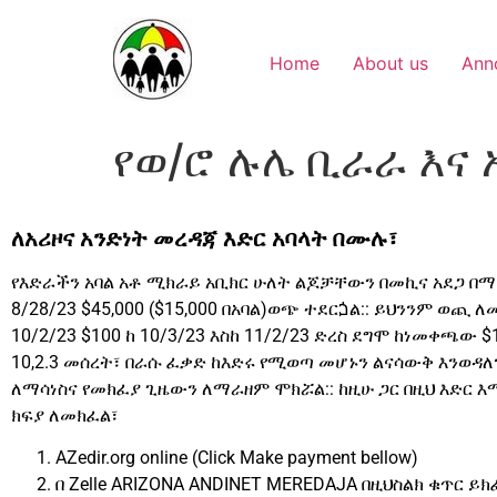
Home
About us
Ann
የወ/ሮ ሉሌ ቢራራ እና
ለአሪዞና አንድነት መረዳጃ እድር አባላት በሙሉ፣
የእድራችን አባል አቶ ሚክራይ አቢክር ሁለት ልጆቻቸውን በመኪና አደጋ በማ
8/28/23 $45,000 ($15,000 በአባል)ወጭ ተደርጏል:: ይህንንም ወጪ ለ
10/2/23 $100 ከ 10/3/23 እስከ 11/2/23 ድረስ ደግሞ ከነመቀጫው
10,2.3 መሰረት፣ በራሱ ፈቃድ ከእድሩ የሚወጣ መሆኑን ልናሳውቅ እንወዳ
ለማሳነስና የመክፈያ ጊዜውን ለማራዘም ሞክሯል:: ከዚሁ ጋር በዚህ እድር እማ
ክፍያ ለመክፈል፣
AZedir.org online (Click Make payment bellow)
በ Zelle ARIZONA ANDINET MEREDAJA በዚህስልክ ቁጥር ይ