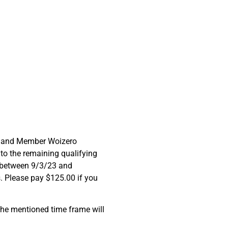
en and Member Woizero
 to the remaining qualifying
0 between 9/3/23 and
s. Please pay $125.00 if you
the mentioned time frame will