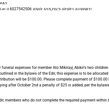
ይቃለን
ፈው በ 6027542506 ቴክስት እንዲያደርጉ በትህትና እናሳስባለን፣
 funeral expenses for member Ato Mikirayj Abikir’s two childr
ined in the bylaws of the Edir, this expense is to be allocated
tribution will be $100.00. Please complete payment of $100.0
aying after October 2nd a penalty of $25 is added, per the bylaw
Edir, members who do not complete the required payment within 