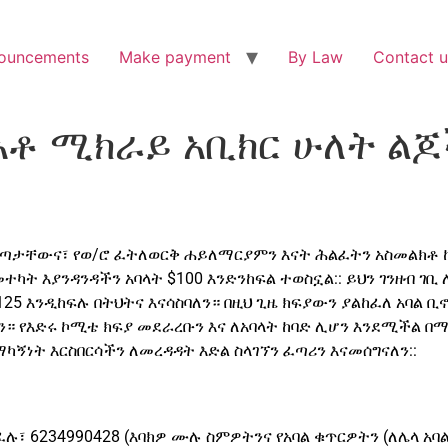
ouncements
Make payment
By Law
Contact u
 አቶ ሚክራይ አቢክር ሁለት ል
ጣታቸውና፣ የወ/ሮ ፈትለወርቅ ሐይለማርያምን እናት ሕልፈትን አስመልክቶ ከእድ
መተካት እያንዳንዳችን አባላት $100 እንድንከፍል ተወስኗል:: ይህን ገንዘብ ገቢ 
 $125 እንዲከፍሉ በትህትና እናሳስባለን። በዚህ ጊዜ ክፍያውን ያልከፈለ አባል ቢ
ለን። የእድሩ ኮሚቴ ክፍያ መደራረቡን እና ለአባላት ከባድ ሊሆን እንደሚችል 
ካኝነት እርስበርሳችን ለመረዳዳት እድል ስላገኘን ፈጣሪን እናመሰግናለን::
ክፈሉ፣ 6234990428 (እባክዎ ሙሉ ስምዎትንና የአባል ቁጥርዎትን (ለሌላ አባ